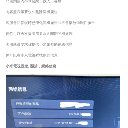
只需到國內小米官網，找人工客服
向客服表示要永久刪除開機廣告
客服會回答現時已優化開機廣告並不會播放強制性廣告
但你可以再次提出需要永久關閉開機廣告
客服就會要求你提供小米電視的網絡信息
你可以在小米電視裡找到此信息
小米電視設定, 關於，網絡信息