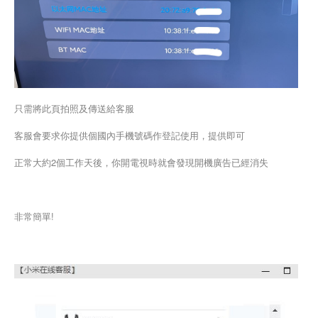
只需將此頁拍照及傳送給客服
客服會要求你提供個國內手機號碼作登記使用，提供即可
正常大約2個工作天後，你開電視時就會發現開機廣告已經消失
非常簡單!