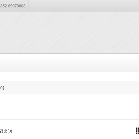
852 69970808
00】
對比(0)