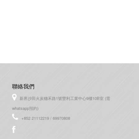
聯絡我們
新界沙田火炭穗禾路1號豐利工業中心9樓10B室 (需
whatsapp預約)
+852 21112219 / 69970808