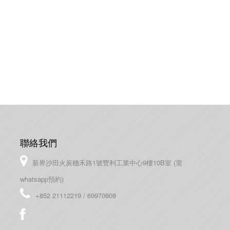
聯絡我們
新界沙田火炭穗禾路1號豐利工業中心9樓10B室 (需
whatsapp預約)
+852 21112219 / 69970808