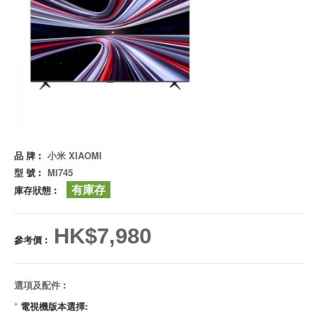
品 牌︰
小米 XIAOMI
型 號︰
MI745
有庫存
庫存狀態︰
HK$7,980
參考價︰
選項及配件︰
*
電視機版本選擇: