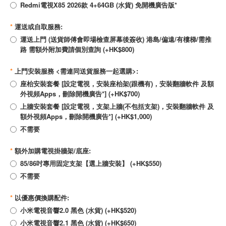
Redmi電視X85 2026款 4+64GB (水貨) 免開機廣告版*
*
運送或自取服務:
運送上門 (送貨師傅會即場檢查屏幕後簽收) 港島/偏遠/有樓梯/需推
路 需額外附加費請個別查詢 (+HK$800)
*
上門安裝服務 <需連同送貨服務一起選購>:
座枱安裝套餐 [設定電視，安裝座枱架(跟機有)，安裝翻牆軟件 及額
外視頻Apps，刪除開機廣告*] (+HK$700)
上牆安裝套餐 [設定電視，支架上牆(不包括支架)，安裝翻牆軟件 及
額外視頻Apps，刪除開機廣告*] (+HK$1,000)
不需要
*
額外加購電視掛牆架/底座:
85/86吋專用固定支架【選上牆安裝】 (+HK$550)
不需要
*
以優惠價換購配件:
小米電視音響2.0 黑色 (水貨) (+HK$520)
小米電視音響2.1 黑色 (水貨) (+HK$650)