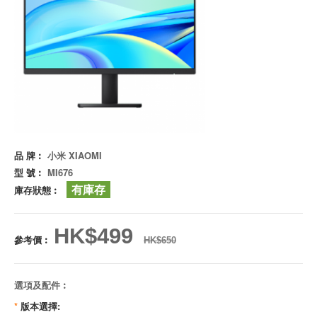
品 牌︰
小米 XIAOMI
型 號︰
MI676
有庫存
庫存狀態︰
HK$499
參考價︰
HK$650
選項及配件︰
*
版本選擇: