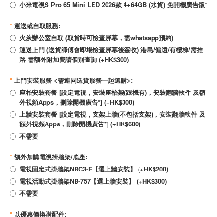
小米電視S Pro 65 Mini LED 2026款 4+64GB (水貨) 免開機廣告版*
*
運送或自取服務:
火炭辦公室自取 (取貨時可檢查屏幕，需whatsapp預約)
運送上門 (送貨師傅會即場檢查屏幕後簽收) 港島/偏遠/有樓梯/需推
路 需額外附加費請個別查詢 (+HK$300)
*
上門安裝服務 <需連同送貨服務一起選購>:
座枱安裝套餐 [設定電視，安裝座枱架(跟機有)，安裝翻牆軟件 及額
外視頻Apps，刪除開機廣告*] (+HK$300)
上牆安裝套餐 [設定電視，支架上牆(不包括支架)，安裝翻牆軟件 及
額外視頻Apps，刪除開機廣告*] (+HK$600)
不需要
*
額外加購電視掛牆架/底座:
電視固定式掛牆架NBC3-F【選上牆安裝】 (+HK$200)
電視活動式掛牆架NB-757【選上牆安裝】 (+HK$300)
不需要
*
以優惠價換購配件: