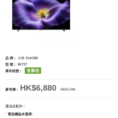
品 牌︰
小米 XIAOMI
型 號︰
MI737
有庫存
庫存狀態︰
HK$6,880
參考價︰
HK$7,480
選項及配件︰
*
電視機版本選擇: