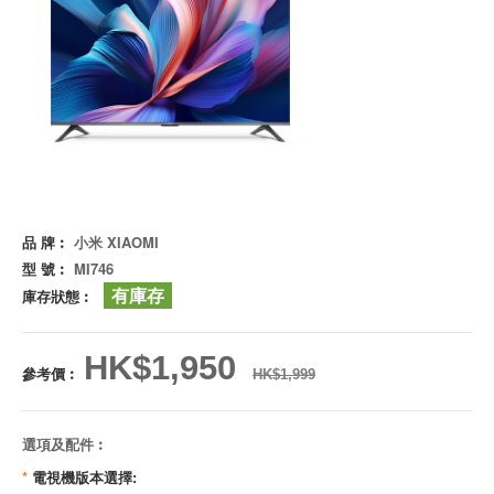
品 牌︰
小米 XIAOMI
型 號︰
MI746
有庫存
庫存狀態︰
HK$1,950
參考價︰
HK$1,999
選項及配件︰
*
電視機版本選擇: