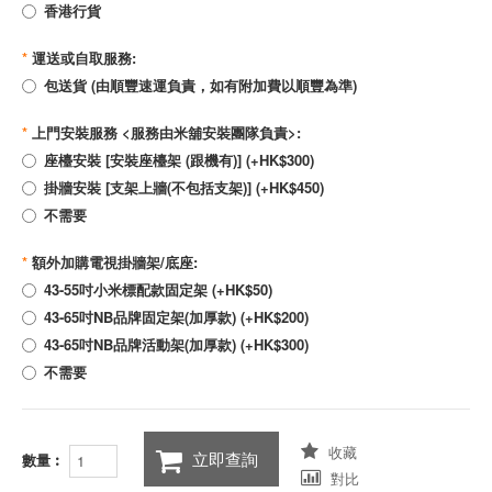
香港行貨
*
運送或自取服務:
包送貨 (由順豐速運負責，如有附加費以順豐為準)
*
上門安裝服務 <服務由米舖安裝團隊負責>:
座檯安裝 [安裝座檯架 (跟機有)] (+HK$300)
掛牆安裝 [支架上牆(不包括支架)] (+HK$450)
不需要
*
額外加購電視掛牆架/底座:
43-55吋小米標配款固定架 (+HK$50)
43-65吋NB品牌固定架(加厚款) (+HK$200)
43-65吋NB品牌活動架(加厚款) (+HK$300)
不需要
收藏
立即查詢
數量︰
對比