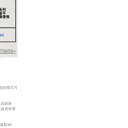
 (競技模式可
Hz高刷屏
經天線直收香
，最新4K