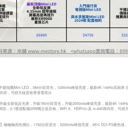
新最平最抵嘅Mini LED，384分區背光，1200nits峰值亮度，最新4K 144Hz高刷屏
64GB內存，可經天線直收香港電視台
0】，升級全新低反光屏，升級760分區背光，升級2000nits峰值亮度，最新4K 144
FX 調音，2.1聲道配備25W獨立低音炮，WiFi 6、HDR10+及 4+64GB內存，可
6880】極極極高性價比，1792分區背光，5200nits峰值亮度，95% DCI-P3廣色域