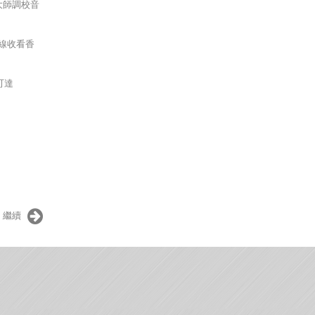
曼大師調校音
天線收看香
式可達
繼續