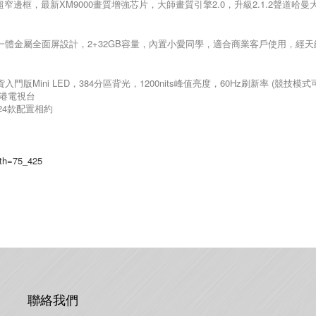
mm超窄邊框，最新XM9000畫質增強芯片，大師畫質引擎2.0，升級2.1.2聲道哈
4K電視，一體金屬全面屏設計，2+32GB容量，內置小愛同學，適合商業客戶使用，經
】，行貨入門版Mini LED，384分區背光，1200nits峰值亮度，60Hz刷新率 (競技模
香港電視台
024款配置相約
ath=75_425
聯絡我們